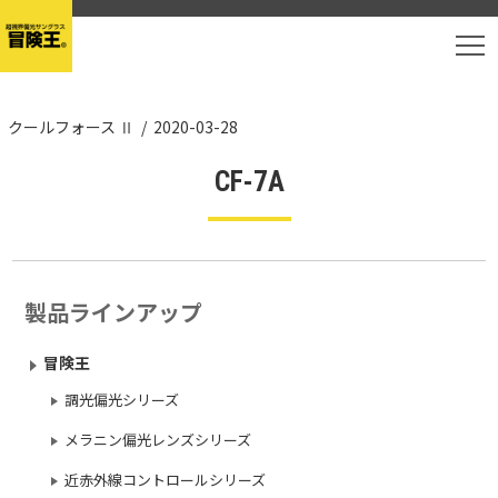
T
クールフォース Ⅱ
/
2020-03-28
CF-7A
製品ラインアップ
冒険王
調光偏光シリーズ
メラニン偏光レンズシリーズ
近赤外線コントロールシリーズ